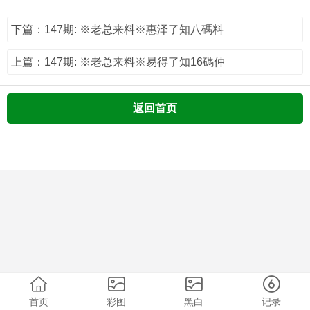
下篇：147期: ※老总来料※惠泽了知八碼料
上篇：147期: ※老总来料※易得了知16碼仲
返回首页
首页
彩图
黑白
记录