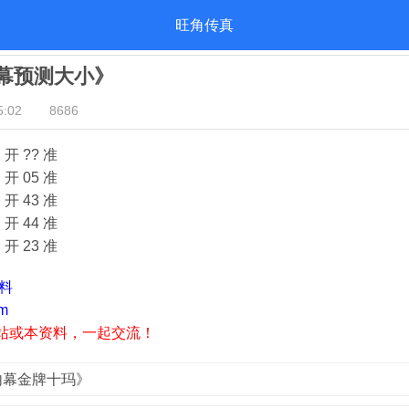
旺角传真
内幕预测大小》
:02
8686
开 ?? 准
开 05 准
开 43 准
开 44 准
开 23 准
资料
m
站或本资料，一起交流！
真内幕金牌十玛》