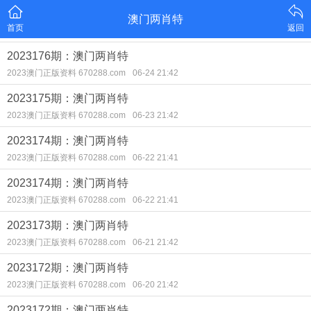
澳门两肖特
首页
返回
2023176期：澳门两肖特
2023澳门正版资料 670288.com
06-24 21:42
2023175期：澳门两肖特
2023澳门正版资料 670288.com
06-23 21:42
2023174期：澳门两肖特
2023澳门正版资料 670288.com
06-22 21:41
2023174期：澳门两肖特
2023澳门正版资料 670288.com
06-22 21:41
2023173期：澳门两肖特
2023澳门正版资料 670288.com
06-21 21:42
2023172期：澳门两肖特
2023澳门正版资料 670288.com
06-20 21:42
2023172期：澳门两肖特