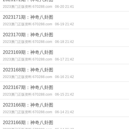
2023澳门正版资料 670288.com
06-20 21:41
2023171期：神奇八卦图
2023澳门正版资料 670288.com
06-19 21:42
2023170期：神奇八卦图
2023澳门正版资料 670288.com
06-18 21:42
2023169期：神奇八卦图
2023澳门正版资料 670288.com
06-17 21:42
2023168期：神奇八卦图
2023澳门正版资料 670288.com
06-16 21:42
2023167期：神奇八卦图
2023澳门正版资料 670288.com
06-15 21:42
2023166期：神奇八卦图
2023澳门正版资料 670288.com
06-14 21:42
2023166期：神奇八卦图